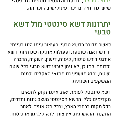
צמחיה טבעית
, וגם עם אלמנטים נוספים כגון פסלי
שיש, גדר חיה, בריכה, פינת ישיבה וכדומה.
יתרונות דשא סינטטי מול דשא
טבעי
כאשר מדובר בדשא טבעי, העיצוב עימו הינו בעייתי
ודורש דאגה שוטפת ופעולות אחזקה שגרתיות. דשא
אורגני דורש טיפוח, כיסוח, דישון, השקיה, הדברה
וכדומה. כמו כן, לא ניתן לזרוע דשא טבעי בכל שטח
ושטח, והוא מושפע גם מתנאי האקלים וכמות
המשקעים השנתית.
דשא סינטטי, לעומת זאת, איננו זקוק לתנאים
מקדימים כלל. הדשא הסינטטי מעצב גינות וחדרים,
בכל מקום ברחבי הארץ, ובכל מזג אוויר. לאחר
התקנתו הראשונית, אין צורך לדאוג לגינון או כיסוח,