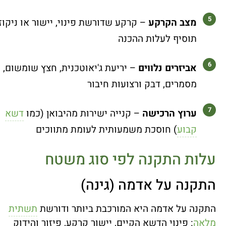
מצב הקרקע
– קרקע שדורשת פינוי, יישור או ניקוז
תוסיף לעלות ההכנה
אביזרים נלווים
– יריעת ג'יאוטכנית, חצץ שומשום,
מסמרים, דבק ורצועות חיבור
ערוץ הרכישה
– קנייה ישירות מהיבואן (כמו
דשא
קבוע
) חוסכת משמעותית לעומת מתווכים
עלות התקנה לפי סוג משטח
התקנה על אדמה (גינה)
התקנה על אדמה היא המורכבת ביותר ודורשת
תשתית
מלאה
: פינוי הדשא הקיים, יישור קרקע, פיזור והידוק