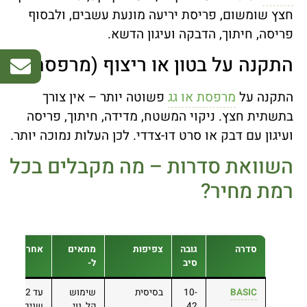
חצץ שומשום, פריסת יריעה מונעת עשבים, ולבסוף
פריסה, חיתוך, הדבקה ועיגון הדשא.
התקנה על בטון או ריצוף (מרפסת/גג)
התקנה על
מרפסת או גג
פשוטה יותר – אין צורך
בתשתית חצץ. ניקוי המשטח, מדידה, חיתוך, פריסה
ועיגון עם דבק או סרט דו-צדדי. לכן העלות נמוכה יותר.
השוואת סדרות – מה מקבלים בכל
רמת מחיר?
סדרה
גובה
צפיפות
מתאים
אחריות
סיב
ל-
BASIC
10-
בסיסית
שימוש
עד 2
42
קל, נוי,
שנים