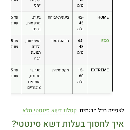
מ"מ
זמני
HOME
42-
בינונית-גבוהה
גינות,
עד 5
45
מרפסות,
שנים
מ"מ
בתים
ECO
44-
גבוהה מאוד
משפחות,
עד 5
48
ילדים,
שנים
מ"מ
תנועה
רבה
EXTREME
15-
מקסימלית
מגרשי
עד 5
60
ספורט,
שנים
מ"מ
מתקנים
ציבוריים
לצפייה בכל הדגמים:
קטלוג דשא סינטטי מלא
.
איך לחסוך בעלות דשא סינטטי?