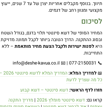
תיווך. בנוסף מקבלים אחריות יצרן של עד 7 שנים, ייעוץ
מקצועי ומגוון רחב של דגמים.
לסיכום
המחיר הסופי של דשא סינטטי תלוי בדגם, בגודל השטח
ובסוג ההתקנה. הדרך הטובה ביותר לקבל תמונה מדויקת
היא
לפנות ישירות ולקבל הצעת מחיר מותאמת
– ללא
התחייבות.
info@deshe-kavua.co.il
📞 077-2150031 | 📧
📖
למדריך המלא:
המדריך המלא לדשא סינטטי 6
כל מה שצריך לדעת
חזרו לדף הראשי:
דשא סינטטי – דשא קבוע
קראו גם:
דשא סינטטי מומלץ 2026
|
מדריך התקנה
עצמית
|
איך לבחור דשא סינטטי
|
השוואת סוגים ודגמים