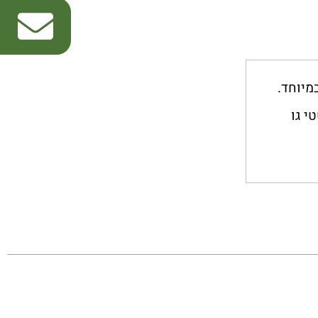
 במיוחד.
י גו