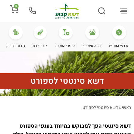
0
התקנת דשא
מספרים עלינו
מחירי דשא סינטטי
מידע מקצועי
מבצעי החודש
דשא סינטטי
אביזרי התקנה
אדני רכבת
גדרות במבוק
דשא סינטטי לספורט
ראשי
»
דשא סינטטי לספורט
דשא סינטטי הפך למבוקש במיוחד בענפי הספורט