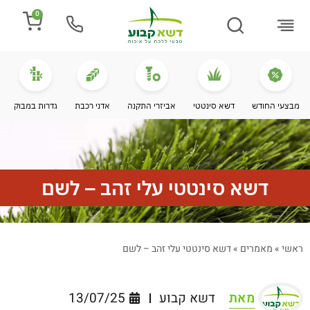
0
התקנת דשא
מספרים עלינו
מחירי דשא סינטטי
מידע מקצועי
מבצעי החודש
דשא סינטטי
אביזרי התקנה
אדני רכבת
גדרות במבוק
דשא סינטטי עלי זהב – לשם
ראשי
»
מאמרים
»
דשא סינטטי עלי זהב – לשם
מאת
דשא קבוע
13/07/25