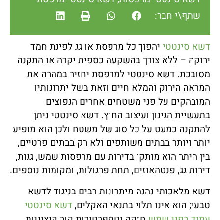
שתף\י חבר:
דשא סינטטי
יהפוך כל מרפסת או גג לפינת חמד
ירוקה – ללא צורך בהשקעה כספית יקרה או התקנה
מסובכת. דשא סינטטי למרפסת יחזיר במהרה את
המראה הירוק והמלא חיים וזאת בשל יתרונותיו
המובהקים על פני משטחים אחרים הנפוצים
בתעשיית הגינון ועיצוב החוץ. דשא סינטטי ניתן
להתקנה כמעט על כל סוג של משטח ולכן הוא מופיע
יותר ויותר בבתים משותפים ולא רק בבתים פרטיים,
בין היתר הוא מותקן בדירות עם מרפסות שמש, גגות,
דירות גג, פנטהאוזים, תחת פרגולות, ומקומות נוספים.
דשא מלאכותי נהנה מיתרונות רבים בניגוד לדשא
טבעי; הוא אינו תלוי בתנאי האקלים,
דשא סינטטי
עמיד בפני שמש
חזקה וטמפרטורות קור קיצוניות,