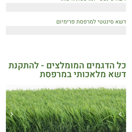
55 עד 85 ש"ח למ"ר
דשא סינטטי למרפסת פרימיום
90 עד 125 ש"ח למ"ר
כל הדגמים המומלצים - להתקנת
דשא מלאכותי במרפסת