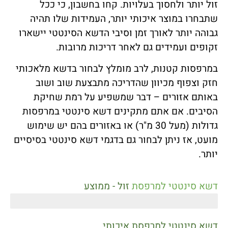
זול יותר ולחסוך בעלויות. קחו בחשבון, כי ככל
שתבחרו במוצר איכותי יותר, העמידות שלו תהיה
גבוהה יותר לאורך זמן וסיבי הדשא הסינטטי יישארו
זקופים ועמידים גם לאחר דריכות מרובות.
במרפסות קטנות, לרב מומלץ לבחור בדשא מלאכותי
חזק וצפוף מכיוון שהדריכה מתבצעת שוב ושוב
באותם אזורים – דבר שמשפיע על רמת שחיקת
הסיבים. אם אתם מתקינים דשא סינטטי במרפסות
גדולות (מעל 30 מ"ר) או באזורים בהם יש שימוש
מועט, אז ניתן לבחור גם בדגמי דשא סינטטי בסיסיים
יותר.
דשא סינטטי למרפסת
זול - ממוצע
20 עד 50 ש"ח למ"ר
דשא סינטטי למרפסת איכותי