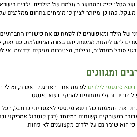
 של הטלוויזיה והמחשב בעולמם של הילדים. ילדים בישרא
 משקל. כמו כן, מיותר לציין כי מומחים בתחום ממליצים
י של הילד ומאפשרים לו לפתח גם את כישוריו החברתיים. 
רים להם ליהנות ממשחקיהם בצורה המושלמת. עם זאת, לא 
ורגני סובל ממחלות, נבילות, הצטברות מזיקים וכדומה. אי 
ים ומגוונים
דשא סינטטי לילדים
לעומת אחיו האורגני. ראשית, ואולי ח
של הורים ובעלי מתחמים להתקין דשא סינטטי.
בחנו את התאמתו של דשא סינטטי לאצטדיוני כדורגל, העל
דובר במשחקים קשוחים במיוחד (כגון פוטבול אמריקני וכד
 כי הוא שומר גם על ילדים מקצוענים לא פחות.