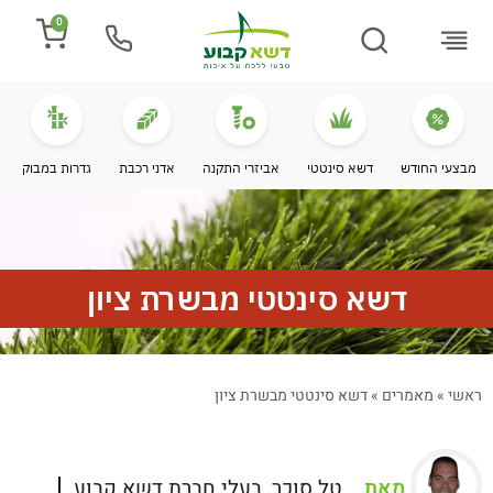
0
התקנת דשא
מספרים עלינו
מחירי דשא סינטטי
מידע מקצועי
מבצעי החודש
דשא סינטטי
אביזרי התקנה
אדני רכבת
גדרות במבוק
דשא סינטטי מבשרת ציון
ראשי
»
מאמרים
»
דשא סינטטי מבשרת ציון
מאת
טל סוכר, בעלי חברת דשא קבוע