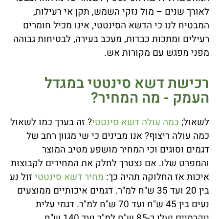
לאורך שנים – מול נזקי השמש, תקן אי רעילות,
המבטיח לנו כי הדשא הסינטטי, אינו מכיל חומרים
רעילים ומתכות כבדות, מעכב בעירה, לבטיחות גבוהה
מפני מפגש עם מקורות אש.
רכישת דשא סינטטי במגדל
העמק - מה המחיר?
לשאול;
כמה עולה דשא סינטטי
? זה בערך כמו לשאול
כמה עולה ריצוף? אנו מבינים כי שי מגוון רחב של
דגמים וסוגים וכי המחיר מושפע מטיב המוצר
והמפרט שלו. אם נצטרך לחלק את המחירים לקבוצות
איכות אז החלוקה תהיה כך:
מחיר דשא סינטטי
זול נע
בין 20 ועד 35 ש"ח למ"ר. דגמים איכותיים ממוצעים
נעים בין 45 ש"ח ועד 70 ש"ח למ"ר. דגמי עלית
יוקרתיים יעלו כ-85 ש"ח למ"ר ועד 140 ש"ח.