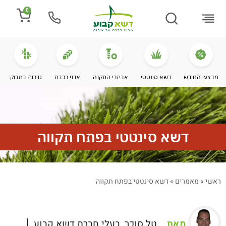
0
התקנת דשא
מספרים עלינו
מחירי דשא סינטטי
מידע מקצועי
מבצעי החודש
דשא סינטטי
אביזרי התקנה
אדני רכבת
גדרות במבוק
דשא סינטטי בפתח תקווה
ראשי
»
מאמרים
»
דשא סינטטי בפתח תקווה
מאת
טל סוכר, בעלי חברת דשא קבוע