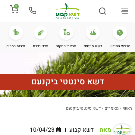
0
התקנת דשא
מספרים עלינו
מחירי דשא סינטטי
מידע מקצועי
מבצעי החודש
דשא סינטטי
אביזרי התקנה
אדני רכבת
גדרות במבוק
דשא סינטטי ביקנעם
ראשי
»
מאמרים
»
דשא סינטטי ביקנעם
מאת
דשא קבוע
10/04/23