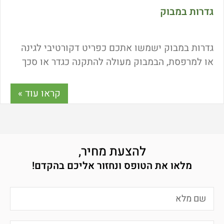
גדרות במבוק
גדרות במבוק ישמשו אתכם כפריט דקורטיבי לגינה
או למרפסת, הבמבוק מעולה להתקנה כגדר או סכך
ומחירו הזול ועמידות הגבוהה הפכו אותו למוצר
מבוקש בענף הגינון. כמה עולה במבוק? איך מתקינים
קראו עוד »
אותו? ולאילו שימושים הוא מיועד? על כך במאמר
הבא.
להצעת מחיר,
מלאו את הטופס ונחזור אליכם בהקדם!