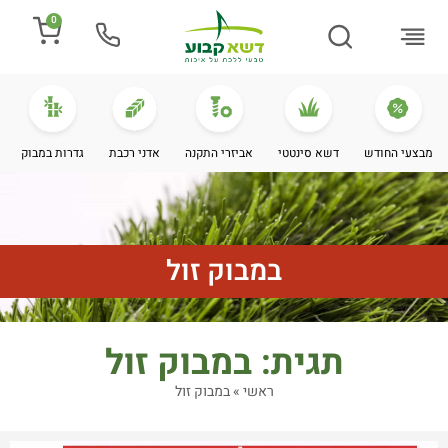
0
התקנת דשא
מספרים עלינו
מחירי דשא סינטטי
מידע מקצועי
מבצעי החודש
דשא סינטטי
אביזרי התקנה
אדני רכבת
גדרות במבוק
במבוק זול
תגית: במבוק זול
ראשי
»
במבוק זול