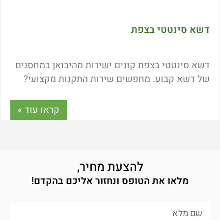
דשא סינטטי בצפת
דשא סינטטי בצפת קונים ישירות מהיבואן במחסנים
של דשא קבוע. מחפשים שירות התקנות מקצועי?
רוצים לרכוש דשא סינטטי איכותי במחירי ישיר
מהיבואן? מעוניינים לקנות דשא סינטטי עם משלוח
קראו עוד »
מהיר עד הבית? אתם במקום הנכון! כנסו למאמר הבא
וקבלו את כל הפרטים.
להצעת מחיר,
מלאו את הטופס ונחזור אליכם בהקדם!