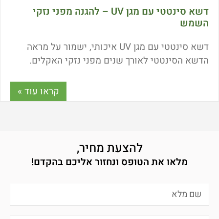
דשא סינטטי עם מגן UV – להגנה מפני נזקי
השמש
דשא סינטטי עם מגן UV איכותי, ישמור על מראה
הדשא הסינטטי לאורך שנים מפני נזקי האקלים.
כיצד מגן UV ישפיע על איכות המוצר? איך לזהות מגן
UV איכותי? האם דשא סינטטי איכותי יהיה עמיד מול
קראו עוד »
קרני השמש היוקדת? כל התשובות כאן.
להצעת מחיר,
מלאו את הטופס ונחזור אליכם בהקדם!