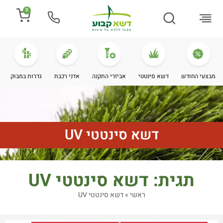
0
התקנת דשא
מספרים עלינו
מחירי דשא סינטטי
מידע מקצועי
מבצעי החודש
דשא סינטטי
אביזרי התקנה
אדני רכבת
גדרות במבוק
דשא סינטטי UV
תגית: דשא סינטטי UV
ראשי
»
דשא סינטטי UV