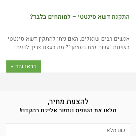
התקנת דשא סינטטי – למומחים בלבד?
אנשים רבים שואלים, האם ניתן להתקין דשא סינטטי
בשיטת "עשה זאת בעצמך"? מה בעצם צריך לדעת
לפני שמתקינים דשא סינטטי? מה ההפרש בין
התקנת דשא סינטטי מקצועית להתקנה עצמאית?
קראו עוד »
והאם אתם בנויים למלאכה? ננסה לתת לכם סקירה
מקיפה האם כדאי לכם להתקין לבד או לקחת מתקין
מקצועי שיבצע עבורכם את המשימה. כל המידע
בכתבה הבאה.
להצעת מחיר,
מלאו את הטופס ונחזור אליכם בהקדם!