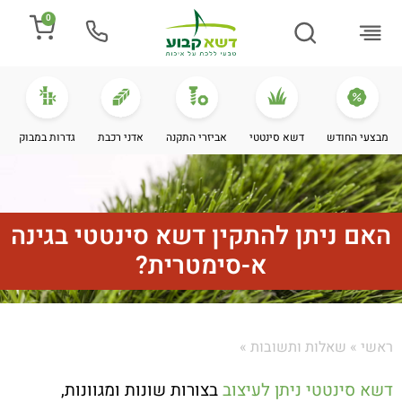
0
התקנת דשא
מספרים עלינו
מחירי דשא סינטטי
מידע מקצועי
מבצעי החודש
דשא סינטטי
אביזרי התקנה
אדני רכבת
גדרות במבוק
האם ניתן להתקין דשא סינטטי בגינה
א-סימטרית?
ראשי
»
שאלות ותשובות
»
דשא סינטטי ניתן לעיצוב
בצורות שונות ומגוונות,