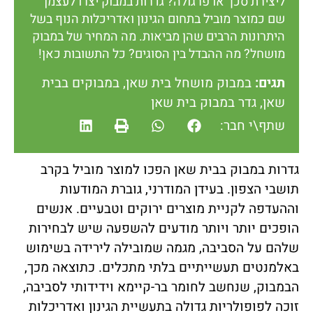
ליצירת סכך או פרגולה? גדרות במבוק יצרו לעצמן
שם כמוצר מוביל בתחום הגינון ואדריכלות הנוף בשל
היתרונות הרבים שהן מביאות. מה המחיר של במבוק
מושחל? מה ההבדל בין הסוגים? כל התשובות כאן!
תגים:
במבוק מושחל בית שאן
,
במבוקים בבית
שאן
,
גדר במבוק בית שאן
שתף\י חבר:
גדרות במבוק בבית שאן הפכו למוצר מוביל בקרב
תושבי הצפון. בעידן המודרני, גוברת המודעות
וההעדפה לקניית מוצרים ירוקים וטבעיים. אנשים
הופכים יותר ויותר מודעים להשפעה שיש לבחירות
שלהם על הסביבה, מגמה שמובילה לירידה בשימוש
באלמנטים תעשייתיים בלתי מתכלים. כתוצאה מכך,
הבמבוק, שנחשב לחומר בר-קיימא וידידותי לסביבה,
זוכה לפופולריות גדולה בתעשיית הגינון ואדריכלות