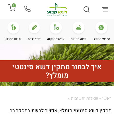
0
התקנת דשא
מספרים עלינו
מחירי דשא סינטטי
מידע מקצועי
מבצעי החודש
דשא סינטטי
אביזרי התקנה
אדני רכבת
גדרות במבוק
איך לבחור מתקין דשא סינטטי
מומלץ?
ראשי
»
שאלות ותשובות
»
מתקין דשא סינטטי מומלץ, אפשר להשיג במספר רב