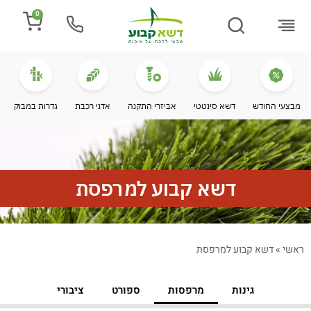
0
התקנת דשא
מספרים עלינו
מחירי דשא סינטטי
מידע מקצועי
מבצעי החודש
דשא סינטטי
אביזרי התקנה
אדני רכבת
גדרות במבוק
דשא קבוע למרפסת
ראשי
»
דשא קבוע למרפסת
גינות
מרפסות
ספורט
ציבורי