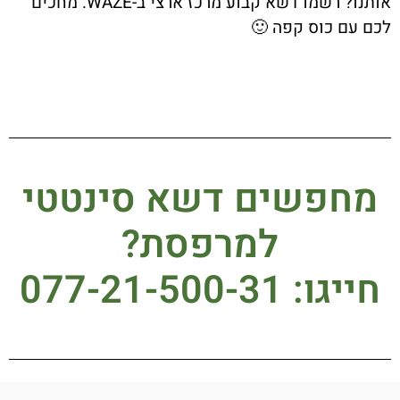
אותנו? רשמו דשא קבוע מרכז ארצי ב-WAZE. מחכים
לכם עם כוס קפה 🙂
מחפשים דשא סינטטי
למרפסת?
חייגו: 077-21-500-31