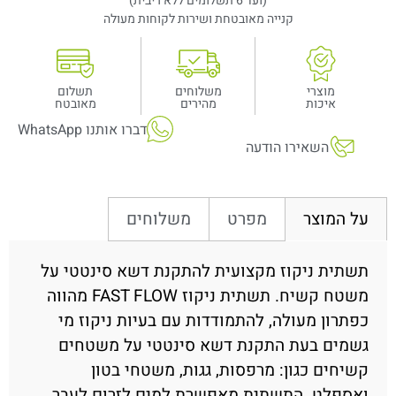
(ועד 6 תשלומים ללא ריבית)
קנייה מאובטחת ושירות לקוחות מעולה
מוצרי
משלוחים
תשלום
איכות
מהירים
מאובטח
דברו אותנו WhatsApp
השאירו הודעה
מפרט
משלוחים
על המוצר
תשתית ניקוז מקצועית להתקנת דשא סינטטי על
משטח קשיח. תשתית ניקוז FAST FLOW מהווה
כפתרון מעולה, להתמודדות עם בעיות ניקוז מי
גשמים בעת התקנת דשא סינטטי על משטחים
קשיחים כגון: מרפסות, גגות, משטחי בטון
ואספלט. התשתית מאפשרת למים לזרום לעבר