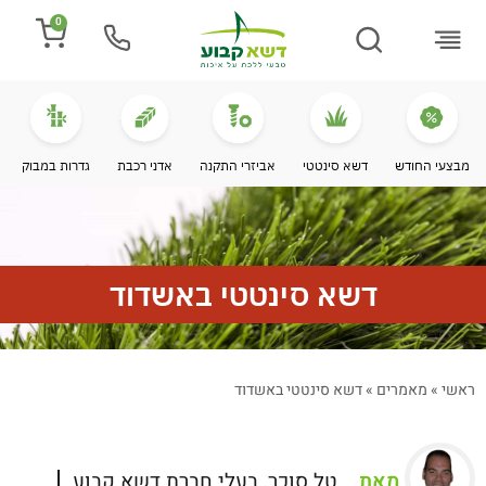
0
התקנת דשא
מספרים עלינו
מחירי דשא סינטטי
מידע מקצועי
מבצעי החודש
דשא סינטטי
אביזרי התקנה
אדני רכבת
גדרות במבוק
דשא סינטטי באשדוד
ראשי
»
מאמרים
»
דשא סינטטי באשדוד
מאת
טל סוכר, בעלי חברת דשא קבוע