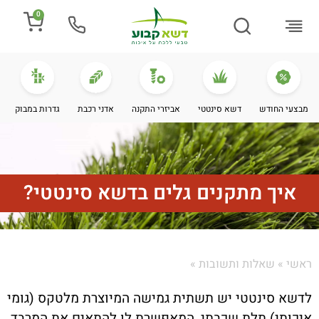
0
התקנת דשא
מספרים עלינו
מחירי דשא סינטטי
מידע מקצועי
מבצעי החודש
דשא סינטטי
אביזרי התקנה
אדני רכבת
גדרות במבוק
איך מתקנים גלים בדשא סינטטי?
ראשי
»
שאלות ותשובות
»
לדשא סינטטי יש תשתית גמישה המיוצרת מלטקס (גומי
איכותי) תלת שכבתי, המאפשרת לו להתאים את המרבד