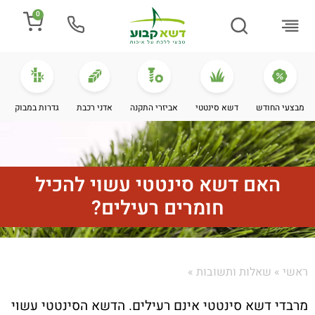
0
התקנת דשא
מספרים עלינו
מחירי דשא סינטטי
מידע מקצועי
מבצעי החודש
דשא סינטטי
אביזרי התקנה
אדני רכבת
גדרות במבוק
האם דשא סינטטי עשוי להכיל
חומרים רעילים?
ראשי
»
שאלות ותשובות
»
מרבדי דשא סינטטי אינם רעילים. הדשא הסינטטי עשוי