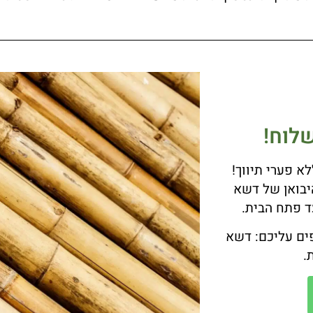
לוח!
א פערי תיווך!
יבואן של דשא
עד פתח הבית.
פים עליכם: דשא
.