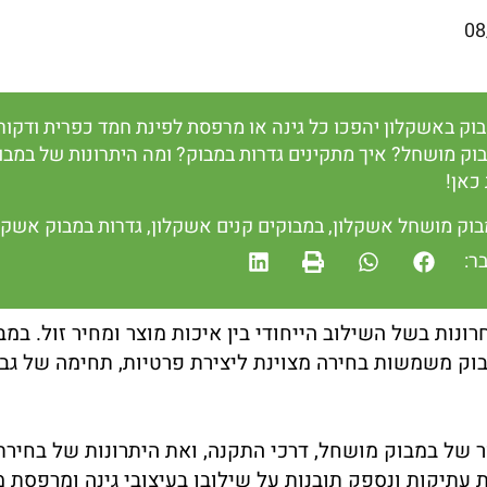
08
בוק באשקלון יהפכו כל גינה או מרפסת לפינת חמד כפרית ודקור
וק מושחל? איך מתקינים גדרות במבוק? ומה היתרונות של במבו
כאן!
בוק מושחל אשקלון
,
במבוקים קנים אשקלון
,
גדרות במבוק אשקל
ר:
נות בשל השילוב הייחודי בין איכות מוצר ומחיר זול. במבו
בוק משמשות בחירה מצוינת ליצירת פרטיות, תחימה של גבו
ור של במבוק מושחל, דרכי התקנה, ואת היתרונות של בחירת
תיקות ונספק תובנות על שילובו בעיצובי גינה ומרפסת מו