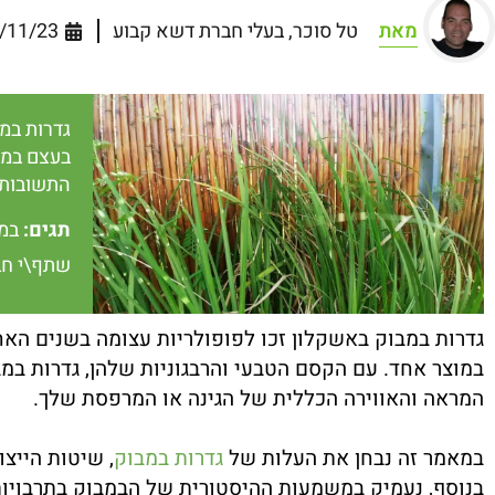
מאת
טל סוכר, בעלי חברת דשא קבוע
/11/23
גדרות במ
בעצם במב
התשובות 
תגים:
במ
שתף\י חב
גדרות במבוק באשקלון זכו לפופולריות עצומה בשנים האחרו
במוצר אחד. עם הקסם הטבעי והרבגוניות שלהן, גדרות במ
המראה והאווירה הכללית של הגינה או המרפסת שלך.
במאמר זה נבחן את העלות של
גדרות במבוק
, שיטות הייצ
בנוסף, נעמיק במשמעות ההיסטורית של הבמבוק בתרבויות ע