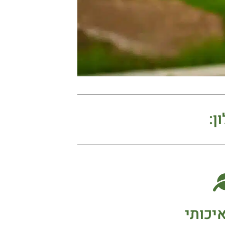
ן:
יכותי