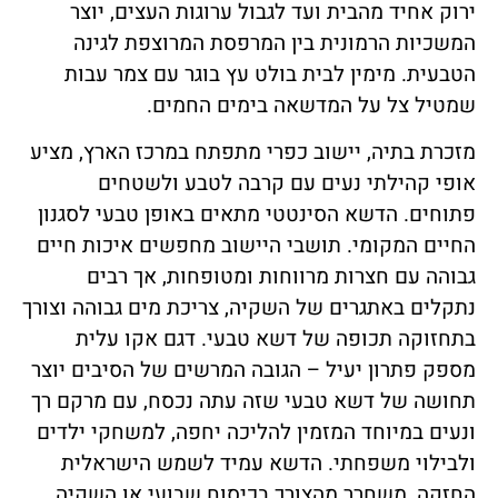
ירוק אחיד מהבית ועד לגבול ערוגות העצים, יוצר
המשכיות הרמונית בין המרפסת המרוצפת לגינה
הטבעית. מימין לבית בולט עץ בוגר עם צמר עבות
שמטיל צל על המדשאה בימים החמים.
מזכרת בתיה, יישוב כפרי מתפתח במרכז הארץ, מציע
אופי קהילתי נעים עם קרבה לטבע ולשטחים
פתוחים. הדשא הסינטטי מתאים באופן טבעי לסגנון
החיים המקומי. תושבי היישוב מחפשים איכות חיים
גבוהה עם חצרות מרווחות ומטופחות, אך רבים
נתקלים באתגרים של השקיה, צריכת מים גבוהה וצורך
בתחזוקה תכופה של דשא טבעי. דגם אקו עלית
מספק פתרון יעיל – הגובה המרשים של הסיבים יוצר
תחושה של דשא טבעי שזה עתה נכסח, עם מרקם רך
ונעים במיוחד המזמין להליכה יחפה, למשחקי ילדים
ולבילוי משפחתי. הדשא עמיד לשמש הישראלית
החזקה, משחרר מהצורך בכיסוח שבועי או השקיה