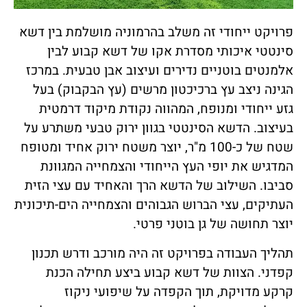
פרויקט ייחודי זה משלב בהרמוניה מושלמת בין דשא
סינטטי איכותי מסדרת אקו של דשא קבוע לבין
אלמנטים בוטניים נדירים ועיצוב אבן טבעית. במרכז
הגינה ניצב עץ ברכיכטון מרשים (עץ הבקבוק) בעל
גזע ייחודי ומנופח, המהווה נקודת מיקוד דרמטית
בעיצוב. הדשא הסינטטי בגוון ירוק טבעי משתרע על
שטח של כ-100 מ"ר, יוצר משטח ירוק אחיד ומטופח
המדגיש את יופי העץ הייחודי והצמחייה המגוונת
סביבו. השילוב של הדשא הרך והאחיד עם עצי הזית
העתיקים, עצי הברוש הגבוהים והצמחייה הים-תיכונית
יוצר תחושה של גן בוטני פרטי.
תהליך העבודה בפרויקט זה היה מורכב ודרש תכנון
קפדני. הצוות של דשא קבוע ביצע תחילה הכנת
קרקע מדויקת, תוך הקפדה על שיפועי ניקוז