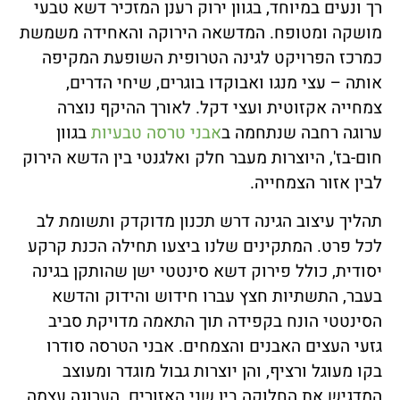
רך ונעים במיוחד, בגוון ירוק רענן המזכיר דשא טבעי
מושקה ומטופח. המדשאה הירוקה והאחידה משמשת
כמרכז הפרויקט לגינה הטרופית השופעת המקיפה
אותה – עצי מנגו ואבוקדו בוגרים, שיחי הדרים,
צמחייה אקזוטית ועצי דקל. לאורך ההיקף נוצרה
ערוגה רחבה שנתחמה ב
אבני טרסה טבעיות
בגוון
חום-בז', היוצרות מעבר חלק ואלגנטי בין הדשא הירוק
לבין אזור הצמחייה.
תהליך עיצוב הגינה דרש תכנון מדוקדק ותשומת לב
לכל פרט. המתקינים שלנו ביצעו תחילה הכנת קרקע
יסודית, כולל פירוק דשא סינטטי ישן שהותקן בגינה
בעבר, התשתיות חצץ עברו חידוש והידוק והדשא
הסינטטי הונח בקפידה תוך התאמה מדויקת סביב
גזעי העצים האבנים והצמחים. אבני הטרסה סודרו
בקו מעוגל ורציף, והן יוצרות גבול מוגדר ומעוצב
המדגיש את החלוקה בין שני האזורים. הערוגה עצמה