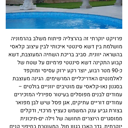
פרויקט יוקרתי זה בהרצליה פיתוח משלב בהרמוניה
מושלמת בין דשא סינטטי איכותי לבין עיצוב קלאסי
בהשראה יוונית. סביב בריכת השחיה המעוצבת, דשא
קבוע התקינה דשא סינטטי פרמיום על שטח של
כ-90 מטר רבוע, יוצר רקע ירוק עסיסי ומוקפד
לאלמנטים האדריכליים המרשימים. הגינה מעוצבת
בסגנון נאו-קלאסי עם מוטיבים יווניים בולטים –
עמודים לבנים מפוסלים בעיטור ספירלי המזכירים
עמודים דוריים עתיקים, אגן פסל שיש לבן מפואר
בצורת גביע ענק המשמש כעציץ מרכזי, ודקלים
ממוסגרים היוצרים תחושה של וילה ים-תיכונית
יוקרתית. גדר האבן בגוון חול, המעוטרת בחיפוי קנים