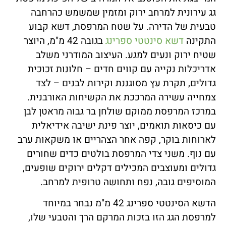
גג עירונית למרחב ירוק ומזמין שמשמש כהרחבה
טבעית של הדירה. על שטח המרפסת, דשא קבוע
התקינה
דשא סינטטי ספרינג
בגובה 42 מ"מ, היוצר
שטיח ירוק ונעים למגע. העיצוב המודרני משלב
אדריכלות נקייה עם קווים חדים – חלונות זכוכית
גדולים, תקרת עץ מסוגננת וקירות לבנים – לצד
צמחייה עשירה המרככת את הקשיחות האורבנית.
במרכז המרפסת ממוקם שולחן בר גבוה מראטן לבן
עם כיסאות תואמים, יוצר פינת ישיבה אידיאלית
לארוחות בוקר, קפה אחר הצהריים או משקאות ערב
עם נוף. משני צדי המרפסת בולטים כדים שחורים
גדולים ומעוצבים המכילים דקלים ירוקים שופעים,
המוסיפים גובה, נפח ותחושה טרופית למרחב.
הדשא הסינטטי ספרינג 42 מ"מ נבחר במיוחד
למרפסת הגג הזו בזכות המרקם הרך והטבעי שלו,