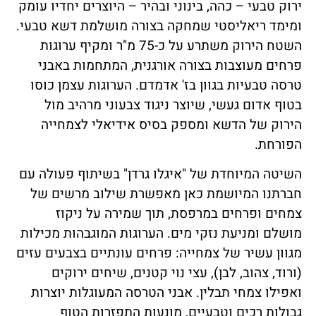
ירוק טבעי – כהה, בינוני ובהיר – היוצרים יחדיו עומק
ומימד ריאליסטי שמחקה בצורה מושלמת דשא טבעי.
השטח הירוק משתרע על כ-75 מ"ר ומקיף ערוגות
פרחים מעוצבות בצורה אורגנית, המתחמות באבני
טרסה טבעיות בגוון בז' אדמדם. הערוגות עצמן כוסו
בטוף אדום געשי, שיוצר ניגוד צבעוני מרהיב מול
הירוק של הדשא ומספק בסיס אידיאלי לצמחייה
הפורחת.
השיטה המיוחדת של "איגלו גרדן" בשיתוף פעולה עם
חברתנו המיושמת כאן מאפשרת שילוב מרשים של
צמחים ופרחים במרפסת, תוך שמירה על ניקוז
מושלם ומניעת נזקי מים. הערוגות המוגבהות מכילות
מגוון עשיר של צמחייה: פרחים עונתיים בצבעים עזים
(ורוד, צהוב, לבן), עצי נוי קטנים, שיחים ירוקים
ואפילו צמחי תבלין. אבני הטרסה המעוגלות יוצרות
גבולות רכים וטבעיים, מונעות התפזרות הטוף