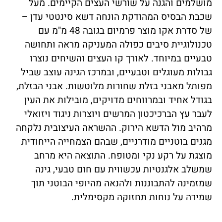
מושלמים והגנה על שורשי העצים הקיימים. מעל
שכבת הבסיס המהודקת הונחה דשא סינטטי עדן –
של סדרת אקו מוצר פרמיום בגובה 48 מ"מ עם
טכנולוגיית סיבים כפולה המעניקה מראה ותחושה
טבעיים במיוחד. לאורך קו העצים והשיחים נוצרו
גבולות מעוגלים וטבעיים, ובמרכז הגינה עוצב שביל
מפותל מאבני בזלת שחורות מלוטשות. אבני הבזלת,
בגודל אחיד ובמרווחים מדויקים, מובילות את העין
לעבר עץ הברכיכטון המרשים ויוצרות ניגוד ויזואלי
מרהיב מול הדשא הירוק. ההשראה העיצובית נלקחה
מגנים בוטניים מודרניים, שבהם הצמחייה הייחודית
מוצגת על רקע נקי ומטופח. התוצאה היא מרחב
שמשלב אלגנטיות עכשווית עם חום טבעי, גינה
שמזמינה להתבוננות ולהנאה מהיופי הבוטני תוך
שמירה על נוחות תחזוקה מקסימלית.