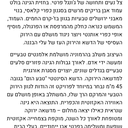
צל נעים ותחושה של ג'ונגל פרטי. בחזית הגינה בולט
עמוד אבן בריקים מרשים בסגנון כפרי קלאסי, בנוי
מאבני ירושלים טבעיות בגוון בז'-קרם החמים. העמוד,
המשמש כנראה כחלק מהמרפסת או הפרגולה, מוסיף
אופי כפרי אותנטי ויוצר ניגוד מושלם עם הירוק
העסיסי של הדשא והירוק העז של עלי הבננה.
העיצוב משלב בהרמוניה מושלמת אלמנטים טבעיים
ומעשה ידי אדם. לאורך גבולות הגינה פזורים סלעים
טבעיים בגדלים שונים, יוצרים מסגרת אורגנית
למדשאה הירוקה. הדשא הסינטטי "טבע הום" בגובה
45 מ"מ נבחר במיוחד לפרויקט זה הודות לגוון הירוק
הטבעי והמרקם הרך שלו, המשתלב באופן מושלם עם
האווירה האקזוטית והכפרית. התוצאה היא גינה
שנראית כאילו יצאה מחלום – מדשאה ירוקה
ומטופחת לאורך כל השנה, מוקפת בצמחייה אקזוטית
שופעת ומשלימה בפרטי אבן ייחודיים. בעלי הבית