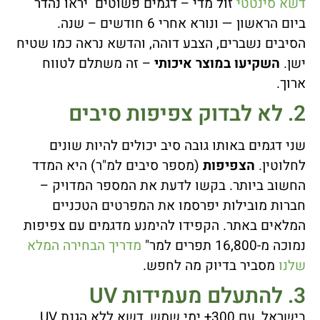
דשא סינטטי
זול מדי – דגמים פשוטים יראו נהדר
ביום הראשון — ונורא אחרי 6 חודשים – שנה.
הסיבים נשברים, הצבע דוהה, והדשא נראה כמו שטיח
ישן.
השקיעו במוצר איכותי
– זה משתלם לטווח
ארוך.
2. לא לבדוק צפיפות סיבים
שני דגמים באותו גובה סיב יכולים להיות שונים
לחלוטין.
הצפיפות
(מספר סיבים למ"ר) היא המדד
החשוב ביותר. בקשו לדעת את המספר המדויק –
חברות מובילות יפרסמו את המפרטים הטכניים
המלאים באתר. הקפידו להימנע מדגמים עם צפיפות
נמוכה מ-16,800 תפרים למר"
מדריך הבחירה המלא
שלנו
מסביר בדיוק מה לחפש.
3. להתעלם מעמידות UV
בישראל, עם 300+ ימי שמש, דשא ללא הגנת UV