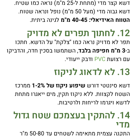
דשא קצר מדי (מתחת ל-25 מ"מ) נראה כמו שטיח.
דשא גבוה מדי (מעל 50 מ"מ) נופל ונראה שטוח.
הטווח האידיאלי: 40-45 מ"מ
לגינה ביתית.
12. לחתוך תפרים לא מדויק
תפר לא מדויק נראה כמו "צלקת" על הדשא. חתכו
ב-
3 מ"מ חפיפה בלבד
, השתמשו בסכין חדה, והדביקו
עם רצועת
PVC
ודבק ייעודי.
13. לא לדאוג לניקוז
דשא סינטטי דורש
שיפוע ניקוז של 1-2%
ממרכז
השטח לקצוות. ללא ניקוז תקין, מים ייאגרו מתחת
לדשא ויגרמו לריחות ולרטיבות.
14. להתקין בעצמכם שטח גדול
מדי
התקנה עצמית מתאימה לשטחים עד 50-80 מ"ר