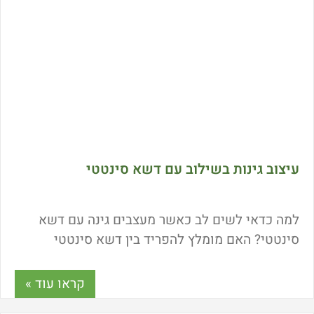
עיצוב גינות בשילוב עם דשא סינטטי
למה כדאי לשים לב כאשר מעצבים גינה עם דשא
סינטטי? האם מומלץ להפריד בין דשא סינטטי
לצמחיה הטבעית? ומדוע אדריכלים, מעצבים וקבלנים
הפכו מזמן לחסידים גדולים של דשא סינטטי?
קראו עוד »