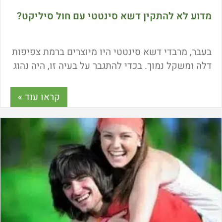
מדוע לא להתקין דשא סינטטי עם חול סיליקט?
בעבר, מרבדי דשא סינטטי היו מיוצרים ברמת צפיפות
דלה ומשקל נמוך. בכדי להתגבר על בעיה זו, היה נהוג
למלא את סיבי הדשא הסינטטי בחול סיליקט.
טכנולוגיית הסיב הכפול פתרה בעיות אלו וכיום אין
קראו עוד »
צורך יותר במילוי. מה היתרונות בהתקנת דשא סינטטי
ללא מילוי חול? מדוע הפסיקו להשתמש בחול
סיליקט לצרכי גינון? כל הפרטים כאן!