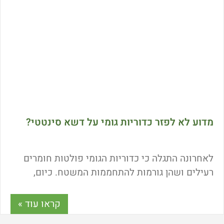
מדוע לא לפזר כדוריות גומי על דשא סינטטי?
לאחרונה התגלה כי כדוריות הגומי פולטות חומרים
רעילים ושהן גורמות להתחממות המשטח. כיום,
טכנולוגיית הסיב הכפול מאפשרת התקנת דשא
סינטטי ללא מילוי כדוריות גומי וללא צורך בתחזוקה.
קראו עוד »