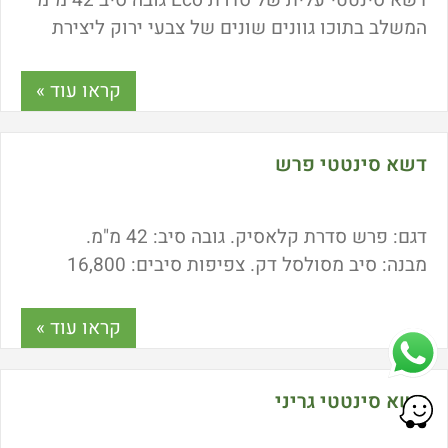
דשא סינטטי עלית של סדרת Eco גובה סיב 42 מ"מ
המשלב בתוכו גוונים שונים של צבעי ירוק ליצירת
מראה טבעי. דשא סינטטי עלית אידיאלי לילדים
קראו עוד »
דשא סינטטי פרש
דגם: פרש סדרת קלאסיק. גובה סיב: 42 מ"מ.
מבנה: סיב מסולסל דק. צפיפות סיבים: 16,800
למ"ר. משקל: 2.6 ק"ג (+ 10 P) צבע: שלשה גוונים;
ירוק כהה, ירוק בהיר, וצהבהב. רוחב תפר: 8\3
קראו עוד »
דשא סינטטי גריני