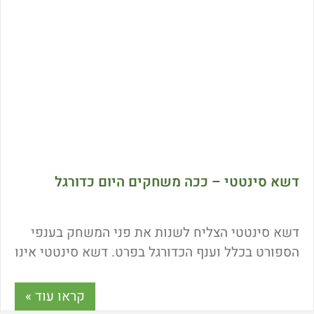
דשא סינטטי – ככה משחקים היום כדורגל
דשא סינטטי הצליח לשנות את פני המשחק בענפי
הספורט בכלל וענף הכדורגל בפרט. דשא סינטטי אינו
דורש תחזוקה, בולם נפילות ומונע פציעות של
ספורטאים. כל מה שרציתם לדעת על כדורגל ודשא
קראו עוד »
סינטטי במאמר הבא.