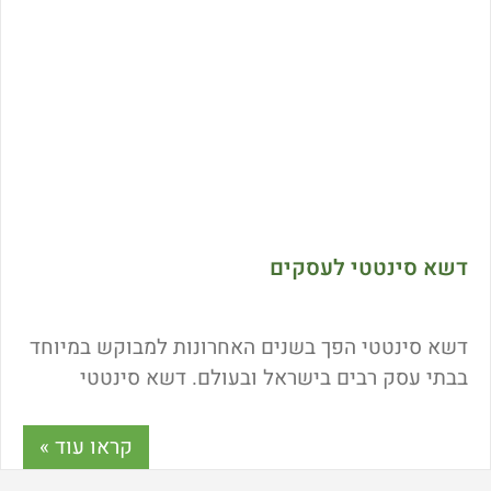
דשא סינטטי לעסקים
דשא סינטטי הפך בשנים האחרונות למבוקש במיוחד
בבתי עסק רבים בישראל ובעולם. דשא סינטטי
מעניק משטח ירוק ועמיד לשנים רבות. דשא סינטטי
לא דורש תחזוקה ויוצר אוירה חיובית ללקוחות
קראו עוד »
והעובדים כאחד.