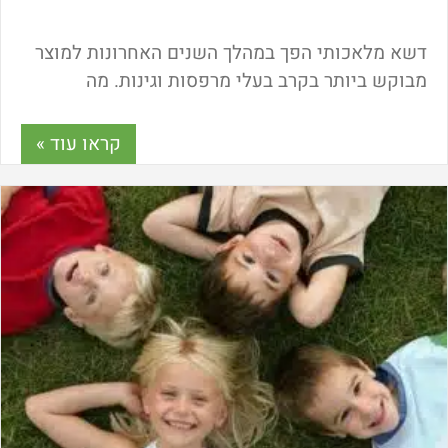
דשא מלאכותי הפך במהלך השנים האחרונות למוצר
מבוקש ביותר בקרב בעלי מרפסות וגינות. מה
היתרונות שלו על אחיו הטבעי? כמה עולה דשא
מלאכותי? וכיצד המרבד הירוק יכול להקל על חיינו?
קראו עוד »
כל המידע במאמר הבא.