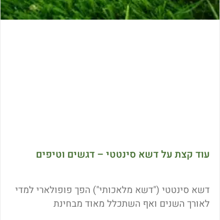
עוד קצת על דשא סינטטי – דגשים וטיפים
דשא סינטטי ("דשא מלאכותי") הפך פופולארי למדי
לאורך השנים ואף השתכלל מאוד מבחינת
הטכנולוגיה לייצורו. אלה כמה דגשים שימושיים לגבי