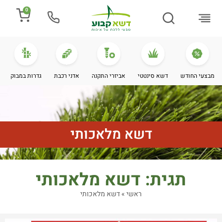
0
התקנת דשא
מספרים עלינו
מחירי דשא סינטטי
מידע מקצועי
מבצעי החודש
דשא סינטטי
אביזרי התקנה
אדני רכבת
גדרות במבוק
דשא מלאכותי
תגית: דשא מלאכותי
ראשי
»
דשא מלאכותי